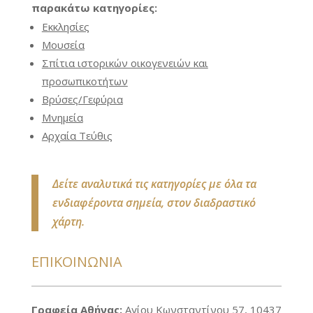
παρακάτω κατηγορίες:
Εκκλησίες
Μουσεία
Σπίτια ιστορικών οικογενειών και
προσωπικοτήτων
Βρύσες/Γεφύρια
Μνημεία
Αρχαία Τεύθις
Δείτε αναλυτικά τις κατηγορίες με όλα τα
ενδιαφέροντα σημεία, στον διαδραστικό
χάρτη.
ΕΠΙΚΟΙΝΩΝΊΑ
Γραφεία Αθήνας:
Αγίου Κωνσταντίνου 57, 10437