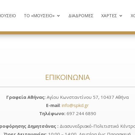
ΟΥΣΕΙΟ
ΤΟ «ΜΟΥΣΕΊΟ»
ΔΙΑΔΡΟΜΈΣ
ΧΑΡΤΕΣ
Χ
ΕΠΙΚΟΙΝΩΝΊΑ
Γραφεία Αθήνας:
Αγίου Κωνσταντίνου 57, 10437 Αθήνα
E-mail
:
info@spkd.gr
Τηλέφωνο
:
697 244 6890
ροφόρησης Δημητσάνας :
Διασυνεδριακό-Πολιτιστικό Κέντρ
Ώρες Λειτουργίας
: 10:00 – 14:00, Δευτέρα έως Παρασκευή.