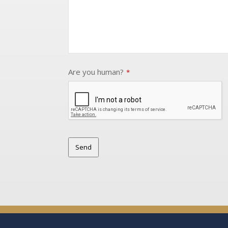
Are you human?
*
Send
This
field
should
be
left